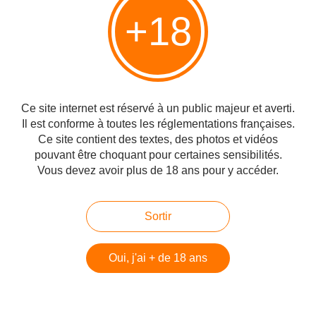
+18
Vous aimerez aussi
Les mensonges de l'AFP, Léon
Ce site internet est réservé à un public majeur et averti.
Rozenbaum
Il est conforme à toutes les réglementations françaises.
Ce site contient des textes, des photos et vidéos
pouvant être choquant pour certaines sensibilités.
Vous devez avoir plus de 18 ans pour y accéder.
Une lettre lumineuse de Carole et
Louis Fouché
Sortir
Oui, j'ai + de 18 ans
Christian Perronne ou l’honneur de la
médecine, Jean-Dominique Michel