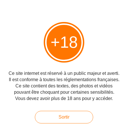
www.israelnationalnews.com
Louie Gohmert
+18
#USA
#Iran
#Israël
Partager
Ce site internet est réservé à un public majeur et averti.
Il est conforme à toutes les réglementations françaises.
Ce site contient des textes, des photos et vidéos
Vous aimerez aussi
pouvant être choquant pour certaines sensibilités.
Vous devez avoir plus de 18 ans pour y accéder.
Texte intégral du Plan de Paix, De la
Paix à la Prospérité, présenté par le
Président Trump aujourd'hui
Sortir