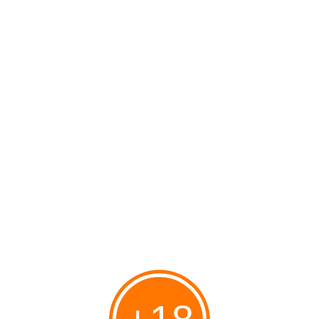
D'un prétendu ''malheur palestinien''
Catherine Stora
Mise au point très intéressante de Bat
Ye'or à ses détracteurs
Commentaires
Ajouter un commentaire
M
moi
01/09/2015 13:16
Vous n'êtes vraiment pas crédible ..vous n'arrivez même pas à
vous convaincre vous mêmes