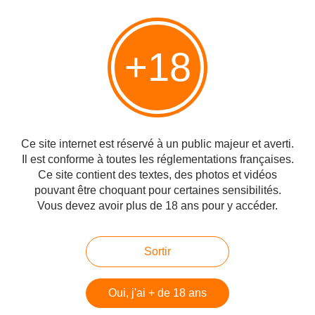
+18
Ce site internet est réservé à un public majeur et averti.
Il est conforme à toutes les réglementations françaises.
Ce site contient des textes, des photos et vidéos
Credit : Jewish Standart
pouvant être choquant pour certaines sensibilités.
Vous devez avoir plus de 18 ans pour y accéder.
Dernière mise à jour : 14:30
Sortir
#Tikoun Olam
#Israël
#Conflit israélo-arabe
#Arabes palestiniens
Partager
Oui, j'ai + de 18 ans