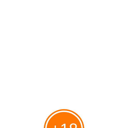
Endoctrinement qui n'a rien à envier à l'endoctrinement nazi, et les
Israéliens ne devraient pas se défendre ?
#Conflit israélo-arabe
#Israël
#Arabes palestiniens
#Histoire
Partager
Vous aimerez aussi