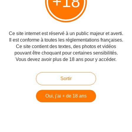
+18
Ne pas écouter, ne rien voir et se
taire, Adam's chronicles
Ce site internet est réservé à un public majeur et averti.
Formidable plaidoyer de Brigitte
Il est conforme à toutes les réglementations françaises.
Gabriel
Ce site contient des textes, des photos et vidéos
pouvant être choquant pour certaines sensibilités.
Vous devez avoir plus de 18 ans pour y accéder.
Chronique du 7 octobre 2/5 : le vrai
droit international
Sortir
Oui, j'ai + de 18 ans
La plus grande fraude de l’histoire
politique moderne, Barry Shaw