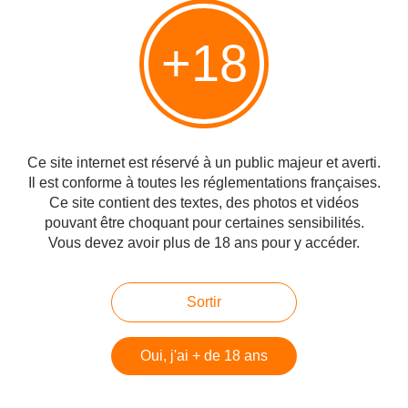
Partager
+18
Vous aimerez aussi
Ce site internet est réservé à un public majeur et averti.
Il est conforme à toutes les réglementations françaises.
Commémoration du 7 octobre : Amir
interprète la chanson Am Israël Hai
Ce site contient des textes, des photos et vidéos
pouvant être choquant pour certaines sensibilités.
Vous devez avoir plus de 18 ans pour y accéder.
Yoni et Nina chantent la chanson "Je
Sortir
n'ai pas d'autre terre"
Oui, j'ai + de 18 ans
Allévay, qu'un peuple ne lève plus
l'épée contre un autre peuple, Boaz