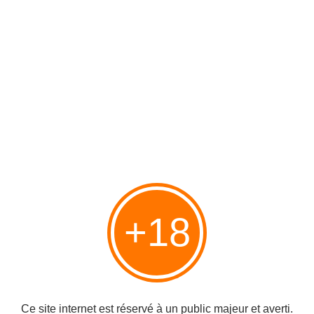
mains de l'OLP, du Hamas, ou de tout autre groupe imaginable,
sera d'attaquer Israël.
L'identité palestinienne n'a pas de signification ni de cadre en
dehors de la haine des Juifs.
Le Musée de Palestine est aussi vide que la population qui s'est
totalement immergée dans le culte de la mort. On ne peut rien y
mettre dedans, sauf la haine des Juifs.
La vacuité du Musée de Palestine a été imputée aux Juifs,
comme on pouvait le prévoir. Le Musée de Palestine n'a pas
voulu salir ses murs avec les œuvres de Juifs infects. Aussi ses
architectes doivent-ils tout importer de l'extérieur d'Israël, puisque
la seule chose que la "Palestine" produise, c'est la mort.
Les Juifs compliquent l'attribution d'un gage d'authenticité
+18
palestinienne aux luminaires allemands et à la signalisation
australienne en cas d'incendie. Mais quand les luminaires et la
signalisation contre le feu ont été finalement posés, il n'y avait
toujours rien à mettre dans le musée. Et c'était encore de la faute
des Juifs.
Omar Al Qattan se plaint, et accuse Israël de rendre difficile
Ce site internet est réservé à un public majeur et averti.