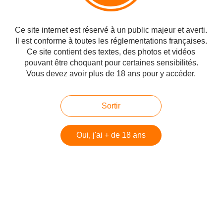
41 yıl sonra Edirne sinagogunda düğün .... Resmi nikah
Dilaverbey, Edirne, Türkiye
41 yıl sonra Edirne sinagogunda düğün .... Düğün Hupa ..
Ce site internet est réservé à un public majeur et averti.
41 yıl sonra Edirne sinagogunda düğün .... Hupa
Il est conforme à toutes les réglementations françaises.
41 yıl sonra Edirne sinagogunda düğün .... Düğün
41 yıl sonra Edirne sinagogunda düğün .... VGM konuşma
Ce site contient des textes, des photos et vidéos
41 yıl sonra Edirne sinagogunda düğün .... VGM & TMC
pouvant être choquant pour certaines sensibilités.
konuşma
Vous devez avoir plus de 18 ans pour y accéder.
41 yıl sonra Edirne sinagogunda düğün .... Gelin girişi
41 yıl sonra Edirne sinagogunda düğün .... Damat girişi
Sortir
Oui, j'ai + de 18 ans
Dernière mise à jour : 19:50