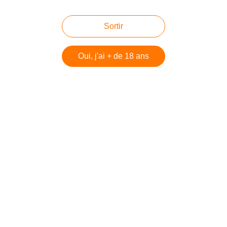
Sortir
Oui, j'ai + de 18 ans
Video by
JerusalemOnline
A lire ces articles qui malheureusement sont toujours
terriblement d'actualité :
L’intifada des incendies
Publié le 5 décembre 2010
Les nouveaux gardiens d'Israël
Publié le 26 décembre
2010 par danilette
Vague d'incendies criminels en Israël : mode d'emploi
visible sur sites et forums islamistes !
publié le 10
août 2012
Liesse et feux d'artifices, des Palestiniens se
réjouissent de l'incendie du Carmel