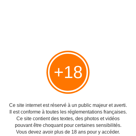
un suspect qui met le feu à des buissons
Des dizaines de suspects arrêtés
:
http://www.timesofisrael.com/officials-dozens-arrested-thus-far-
for-arson-incitement/
Ci-dessous c'est une jeune femme à Zikhron Yaakov
qui ne
veut pas abandonner son chien pris au piège de sa maison en
+18
feu :
Ce site internet est réservé à un public majeur et averti.
Il est conforme à toutes les réglementations françaises.
Ce site contient des textes, des photos et vidéos
pouvant être choquant pour certaines sensibilités.
Vous devez avoir plus de 18 ans pour y accéder.