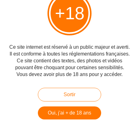
+18
Vous aimerez aussi
Noam Jacobson nous explique le
Ce site internet est réservé à un public majeur et averti.
chant de Hanouca, Maoz Tzur
Il est conforme à toutes les réglementations françaises.
Ce site contient des textes, des photos et vidéos
pouvant être choquant pour certaines sensibilités.
Vous devez avoir plus de 18 ans pour y accéder.
Découverte de vestiges
archéologiques d'habitat datant de
7000 ans à Jérusalem
Sortir
Oui, j'ai + de 18 ans
Al Aqsa : j’ai découvert l’entrée du
Second Temple, Dr. Qanta Ahmed