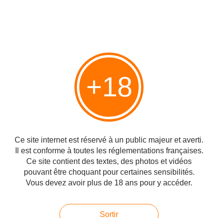
Vous aimerez aussi
Yom HaShoa : Témoignage émouvant
des filles de Manitou sur l'histoire de
leur mère "Bambi"
+18
Yom HaShoa (jour souvenir de la
Shoa) : témoignage très instructif de
Michel Gurfinkel
Ce site internet est réservé à un public majeur et averti.
Il est conforme à toutes les réglementations françaises.
Le Père Desbois, Dr Prasquier
Ce site contient des textes, des photos et vidéos
pouvant être choquant pour certaines sensibilités.
Vous devez avoir plus de 18 ans pour y accéder.
Un homme au regard de feu...
Sortir