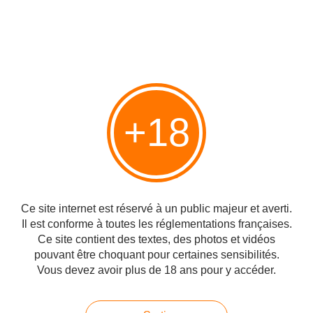
Nous sommes unis sur la perception de la menace et la
conviction que l'Iran ne doit jamais acquérir d’arme nucléaire.
Après ces consultations, il a été clair à mes yeux que nous ne
pouvions pas empêcher l’obtention d’une bombe nucléaire
iranienne dans la structure détestable de l'accord actuel. L'accord
avec l'Iran est fondamentalement bancal. Si nous ne faisons rien,
nous savons exactement ce qui va se passer. Dans un court laps
de temps, le principal sponsor du terrorisme au monde sera sur
+18
le point d'acquérir les armes les plus dangereuses au monde.
Par conséquent, j'annonce aujourd'hui que les États-Unis se
retireront de l'accord nucléaire iranien. Dans quelques instants, je
signerai un mémorandum présidentiel pour entamer le
rétablissement des sanctions nucléaires américaines contre le
régime iranien. Nous allons instituer un niveau de sanctions
Ce site internet est réservé à un public majeur et averti.
économiques plus élevé, tout pays qui aiderait l'Iran dans sa
Il est conforme à toutes les réglementations françaises.
quête d'armes nucléaires pourrait également être fortement
Ce site contient des textes, des photos et vidéos
sanctionné par les États-Unis.
pouvant être choquant pour certaines sensibilités.
Vous devez avoir plus de 18 ans pour y accéder.
L'Amérique ne sera pas l’otage d’un chantage nucléaire. Qui
accepterait que des villes américaines puissent être détruites.
Nous ne permettrons pas à l'Iran d'avoir accès aux armes les
plus meurtrières sur Terre.