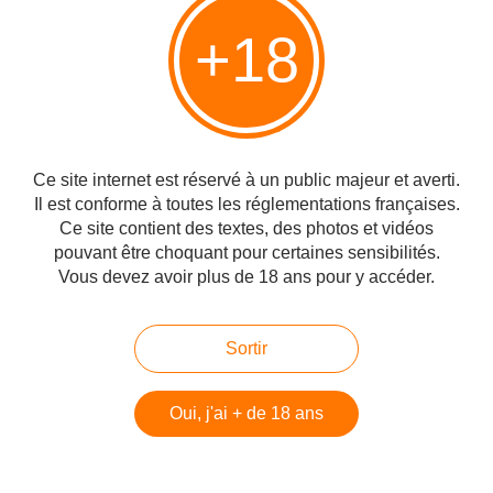
Voici un extrait de la 1ère vidéo, il y en a quatre que
+18
je vous conseille vivement de visionner, je mets le lien
en bas de page...
Ce site internet est réservé à un public majeur et averti.
Il est conforme à toutes les réglementations françaises.
Ce site contient des textes, des photos et vidéos
pouvant être choquant pour certaines sensibilités.
Vous devez avoir plus de 18 ans pour y accéder.
Sortir
Voir les quatre vidéos sur le site :
https://plusjamais.eu/
Oui, j'ai + de 18 ans
#Vera Sharav
#Dr Zelenko