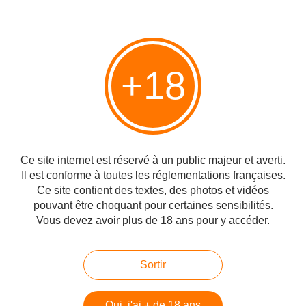
*********************************Notes de Danilette's :
*Il y aurait environ 2 millions d'habitants à Gaza, chiffre à
prendre avec précaution car il est bien possible que ces
chiffres soient surévalués pour en tirer avantage, comme
tous les chiffres provenant des Arabes palestiniens,
+18
Hamas et Autorité Palestinienne Fatah OLP, Unrwa etc.
** voir à ce sujet : Coup de gueule d'une jeune israélienne
https://www.dailymotion.com/video/x8qw50v
Ce site internet est réservé à un public majeur et averti.
Il est conforme à toutes les réglementations françaises.
Ce site contient des textes, des photos et vidéos
pouvant être choquant pour certaines sensibilités.
Vous devez avoir plus de 18 ans pour y accéder.
Sortir
Oui, j'ai + de 18 ans