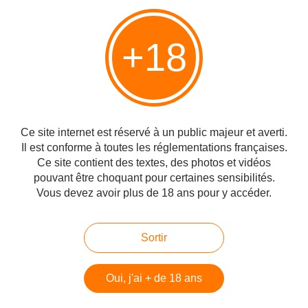
+18
Partager
Vous aimerez aussi
Ce site internet est réservé à un public majeur et averti.
Il est conforme à toutes les réglementations françaises.
Les étoiles filantes des Perséides cet
Ce site contient des textes, des photos et vidéos
été 2026
pouvant être choquant pour certaines sensibilités.
Vous devez avoir plus de 18 ans pour y accéder.
Réponse à un lecteur
Sortir
Oui, j'ai + de 18 ans