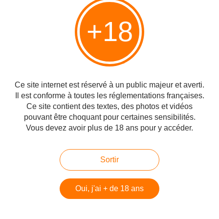
+18
Vous aimerez aussi
Les héros du 7 octobre suite, Daniel,
Neria, Yoni...
Ce site internet est réservé à un public majeur et averti.
Il est conforme à toutes les réglementations françaises.
Un entretien passionnant avec
Ce site contient des textes, des photos et vidéos
Jérémie Berrebi, un modèle d'éthique
pouvant être choquant pour certaines sensibilités.
dans le monde de l'entreprenariat
Vous devez avoir plus de 18 ans pour y accéder.
Ce que je raconterai à mon enfant de
Sortir
cette année, Shofar
Oui, j'ai + de 18 ans
Sauvetage de la jeune fille Yézidie,