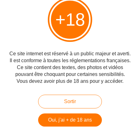
Partager
+18
Vous aimerez aussi
Ce site internet est réservé à un public majeur et averti.
Le sinistre coût de la « guerre d'Oslo
Il est conforme à toutes les réglementations françaises.
» par Guy Millière
Ce site contient des textes, des photos et vidéos
pouvant être choquant pour certaines sensibilités.
Vous devez avoir plus de 18 ans pour y accéder.
Israël est traité comme les Juifs l’étaient avant la Deuxième
Guerre Mondiale en Europe, Guy Millière
Sortir
Oui, j'ai + de 18 ans
Les Jeux de Londres et l’imposture
olympique, Guy Millière