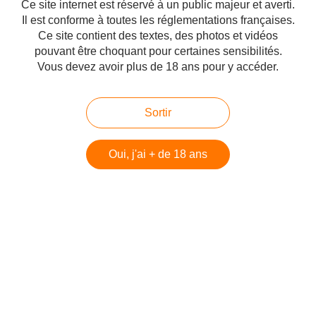
Ce site internet est réservé à un public majeur et averti.
Il est conforme à toutes les réglementations françaises.
Ce site contient des textes, des photos et vidéos
pouvant être choquant pour certaines sensibilités.
Vous devez avoir plus de 18 ans pour y accéder.
Sortir
Oui, j'ai + de 18 ans
A propos de Farid Ghadry, présentation sur son blog En moyenne, un Arabe
lit 4 pages par an pendant qu'un Américain lit 11 livres. En ma qualité
d'observateur de la Syrie et de la politique générale du Moyen-Orient, et
avide d'apprendre, j'ai été assez...
Que vont devenir les armes syriennes ? Farid
Ghadry
Publié le 02/02/2012 à 04:43
Par
danilette
What Will Happen to Syria’s Weapons ? Farid Ghadry*