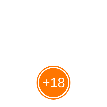
www.sourceisrael.com A quoi bon le développement technologique, les
avions, les caméras, les satellites, internet, les leçons de la Shoa, les
accords internationaux et le droit, si des élus français reviennent
impunément, sous forme à peine édulcorée,...
Le blocage du jeune leadership par Abbas
garantit la victoire du Hamas, Khaled Abou
Toameh
Publié le 03/02/2012 à 12:08
Par
danilette
Source : Abbas Blocks Young Leadership, Ensuring Hamas Victory, by
Khaled Abu Toameh
http://www.stonegateinstitute.org/biography/Khaled+Abu+Toameh Les
dirigeants du Fatah en Cisjordanie ont annoncé cette semaine que l'Autorité
Palestinienne du Président...
+18
A propos de Farid Ghadry
Publié le 02/02/2012 à 04:45
Par
danilette