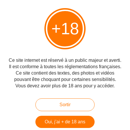
Ouziah Tsadok, est depuis hier le gagnant de "l'Ecole de musique", Beth
sefer lémusica, l'émission israélienne de télé-crochet pour les enfants. Il est
venu spécialement à Paris pour la soirée de Hanouka à la synagogue de la
Victoire. "Le Concert de l’Unité...
+18
Photos et vidéos insolites de descendants de
Juifs allumant les lumières de Hanouka
Publié le 10/12/2015 à 12:48
Par
Sacha
Ce site internet est réservé à un public majeur et averti.
Il est conforme à toutes les réglementations françaises.
Ce site contient des textes, des photos et vidéos
pouvant être choquant pour certaines sensibilités.
Vous devez avoir plus de 18 ans pour y accéder.
Sortir
Oui, j'ai + de 18 ans