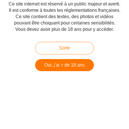
Ce site internet est réservé à un public majeur et averti.
Il est conforme à toutes les réglementations françaises.
Ce site contient des textes, des photos et vidéos
Débat entre le Bat Ye'or, écrivaine et essayiste et le rabbin Oury Cherki,
directeur du Centre Noachide Mondial, sur le sujet de l'islam et sa relation
pouvant être choquant pour certaines sensibilités.
aux autres à travers le concept de dhimmitude. Sont abordés notamment: La
Vous devez avoir plus de 18 ans pour y accéder.
relation aux non-musulmans...
L'Europe et le diktat de l'OCI, l'Organisation de
Sortir
la Conférence islamique
Publié le 05/02/2020 à 15:21
Oui, j'ai + de 18 ans
Par
danilette's