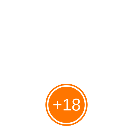
Les militants Juifs sionistes, face au mur d’hostilité édifié par nos ennemis en
Europe et ailleurs, ont appris à apprécier à leur juste valeur le soutien sans
faille des amis chrétiens d’Israël et du Peuple Juif. Qu’ils soient aujourd’hui
encore peu...
Grand entretien avec Bat Ye'or au centre
noahide de Jérusalem
Publié le 05/02/2020 à 23:30
+18