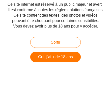
Ce site internet est réservé à un public majeur et averti.
Il est conforme à toutes les réglementations françaises.
Ce site contient des textes, des photos et vidéos
Voici un entretien passionnant entre le Rav Oury Cherki et Gabriel Levy de
pouvant être choquant pour certaines sensibilités.
Shofar Les grandes transformations après le 7 octobre Découvrez le
nouveau format d'entretiens de Shofar, conçu pour explorer les enjeux
Vous devez avoir plus de 18 ans pour y accéder.
profonds de notre réalité post-7 octobre....
Négociations sur les otages : manipulation et
Sortir
responsabilité, Maître Léon Rozenbaum
Oui, j'ai + de 18 ans
Publié le 09/01/2025 à 19:02
Par
danilette's