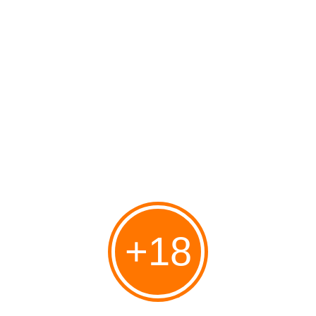
Des accords Sykes-Picot à la révolution-éclair d’Abou Mohamed al-Julani.
Trois bandes horizontales, verte, blanche, noire. Avec trois étoiles rouges
sur la bande blanche : pour représenter les provinces du Nord, du Sud et de
l’Est. C’est le «drapeau de...
Rav Oury Cherki: Les grandes transformations
après le 7 octobre
Publié le 13/01/2025 à 00:21
Par
danilette's
+18