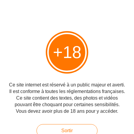
qui leur interdisait d'accéder à la fonction publique. À la ferme-
école, ils apprenaient à travailler la terre et à parler l'hébreu. Ils
se préparaient à vivre en Palestine », raconte Jean-Michel
Delpeuch. Cet apprentissage était l'une des conditions exigée par
le gouvernement britannique à l'émigration vers la Palestine ;
l'autre étant d'être marié.
"Les autorités anglaises en Palestine ne délivraient pas de
passeport aux célibataires, cette particularité explique pourquoi le
+18
registre d'état civil de Nazareth est si fourni en mariages tout au
long des années 1933, 1934, et 1935. Certains de ces mariages
furent l'aboutissement normal d'idylles amoureuses, mais la
plupart du temps, il s'agissait probablement de "mariages
blancs" destinés essentiellemnt à faciliter l'entrée en Palestine.....
S'ils sont partis,
Ce site internet est réservé à un public majeur et averti.
des habitants
ont conservé
Il est conforme à toutes les réglementations françaises.
des souvenirs
Ce site contient des textes, des photos et vidéos
de leur
pouvant être choquant pour certaines sensibilités.
présence. Tout
Vous devez avoir plus de 18 ans pour y accéder.
comme l'un des
murs de la
ferme-école sur
Sortir
lequel a été