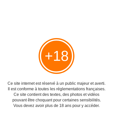
Le président iranien Mahmoud Ahmadinejad accuse les
Européens
de vider les nuages pour priver l'Iran de pluie
+18
#Iran
Partager
Ce site internet est réservé à un public majeur et averti.
Il est conforme à toutes les réglementations françaises.
Ce site contient des textes, des photos et vidéos
Vous aimerez aussi
pouvant être choquant pour certaines sensibilités.
Vous devez avoir plus de 18 ans pour y accéder.
La 3ème guerre du Golfe a