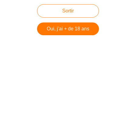
commencé, Mordechai Kedar
Sortir
Oui, j'ai + de 18 ans
Mise à jour : La vidéo censurée sur
youtube, ici sur vimeo, à voir
d'urgence pour comprendre Gaza
Humour : Le nucléaire iranien pour
les nuls
Script intégral du discours de Donald
Trump sur l’accord nucléaire iranien