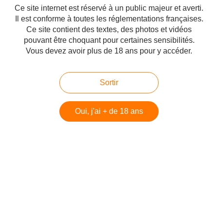
torturé et opprimé les croyants.
Ce site internet est réservé à un public majeur et averti.
Seigneur Jésus, je sanctifie la Paix, je crois en
l'amour
Il est conforme à toutes les réglementations françaises.
et je sanctifierai après Vous notre pays,
pays précieux
Ce site contient des textes, des photos et vidéos
dont le nom est Falastin
.
pouvant être choquant pour certaines sensibilités.
Vous devez avoir plus de 18 ans pour y accéder.
#Monde chrétien
Partager
Sortir
Oui, j'ai + de 18 ans
Vous aimerez aussi
Une longue chaîne d’amitié
chrétienne pour le projet du Retour
d’Israël, Léon Rozenbaum
Une vision morale du monde, Léon