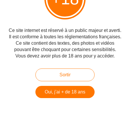
sa passion pour la Palestine et de sa défense des droits justes de notre
peuple" .
#Monde chrétien
#Antisémitisme et-ou Antisionisme
#Conflit
Ce site internet est réservé à un public majeur et averti.
israélo-arabe
Il est conforme à toutes les réglementations françaises.
Ce site contient des textes, des photos et vidéos
Partager
pouvant être choquant pour certaines sensibilités.
Vous devez avoir plus de 18 ans pour y accéder.
Sortir
Vous aimerez aussi
Oui, j'ai + de 18 ans
Une longue chaîne d’amitié
chrétienne pour le projet du Retour
d’Israël, Léon Rozenbaum
Une vision morale du monde, Léon