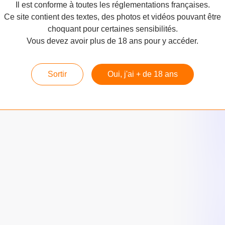
Il est conforme à toutes les réglementations françaises.
#Co
Ce site contient des textes, des photos et vidéos pouvant être
#co
choquant pour certaines sensibilités.
Vous devez avoir plus de 18 ans pour y accéder.
#Da
#De
Sortir
Oui, j'ai + de 18 ans
#Dé
#Di
#Do
#Dr
#El
#Fi
#Fr
#G
#Ge