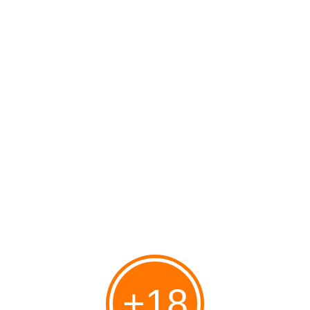
Des chiffres, tenant compte des
accompagnateurs, et qui vont croissant chaque
année. Qui sait ou vous dira qu’en 2012 Israël a
dépensé deux millions de shekels pour fournir
des formations à du personnel médical
palestinien ? Ou qu’Israël a créé un fonds pour
payer les soins essentiels de patients
palestiniens sans couverture médicale et ne
peuvent les assumer... lire la suite...
http://www.cogat.idf.il/Sip_Storage/FILES/7/3907.pdf
+18