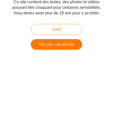
Ce site contient des textes, des photos et vidéos
#Giulio Meotti
pouvant être choquant pour certaines sensibilités.
Vous devez avoir plus de 18 ans pour y accéder.
Partager
Sortir
Oui, j'ai + de 18 ans
Vous aimerez aussi
Monsieur Corbyn, rendez hommage
aux victimes israéliennes de Munich,
Giulio Meotti
Imaginez une manifestation du
Hamas sur la frontière syrienne,
Giulio Meotti
Les Kurdes trahis honteusement par