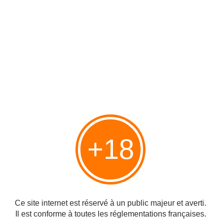
accumuler de
l'uranium enrichi.
diplomatie et les
sanctions se sont
avérées inutiles et
très bientôt, les si
iramiens auront
atteint l'imunité car
ne sera plus
possible de les
attaquer.
Gi
© - FOGLIO QUOTIDI
+18
ulio Meotti
Lire aussi :
www.radio-canada.ca/iran-coree-nord-accord-scientifique
http://nanojv.wordpress.com/2011/08/23/enrichissement-
fordo
Ce site internet est réservé à un public majeur et averti.
Il est conforme à toutes les réglementations françaises.