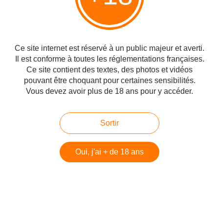
Du Kiddoush au Kaddish : Israël en
deuil
Ce site internet est réservé à un public majeur et averti.
Il est conforme à toutes les réglementations françaises.
France 2 : comment fabriquer un faux
Ce site contient des textes, des photos et vidéos
antisémite, Jean-Pierre Bensimon
pouvant être choquant pour certaines sensibilités.
Vous devez avoir plus de 18 ans pour y accéder.
Albert Memmi sur la condition juive
Sortir
en pays arabe
Oui, j'ai + de 18 ans
Commentaires
Ajouter un commentaire