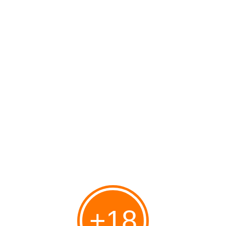
Le MEMRI détient les droits d´auteur sur toutes ses traductions. Celles-ci
ne peuvent être citées qu´avec mention de la source.
#Antisémitisme et-ou Antisionisme
#France
#Iran
Partager
Vous aimerez aussi
Destruction et annihilation de la
souveraineté juive, Jean Szlamowicz
et Pierre-André Taguieff
+18