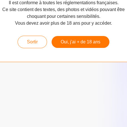
Il est conforme à toutes les réglementations françaises.
#Co
Ce site contient des textes, des photos et vidéos pouvant être
#co
choquant pour certaines sensibilités.
Vous devez avoir plus de 18 ans pour y accéder.
#Da
#De
Sortir
Oui, j'ai + de 18 ans
#Dé
#Di
#Do
#Dr
#El
#Fi
#Fr
#G
#Ge