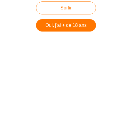
Sortir
Oui, j'ai + de 18 ans
#Israël
Partager