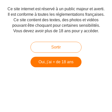
Mise à jour : La vidéo censurée sur
Ce site internet est réservé à un public majeur et averti.
youtube, ici sur vimeo, à voir
Il est conforme à toutes les réglementations françaises.
d'urgence pour comprendre Gaza
Ce site contient des textes, des photos et vidéos
pouvant être choquant pour certaines sensibilités.
Vous devez avoir plus de 18 ans pour y accéder.
Humour : Le nucléaire iranien pour
les nuls
Sortir
Oui, j'ai + de 18 ans
Script intégral du discours de Donald
Trump sur l’accord nucléaire iranien
Commentaires
Ajouter un commentaire