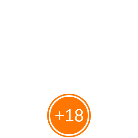
malware Stuxnet dans leur programme nucléaire.
Parmi eux se trouve le personnel russe qui a construit le
premier réacteur nucléaire russe de Bushehr que Téhéran
a admis avoir été infecté par le virus.
#Iran
Partager
Vous aimerez aussi
+18
La 3ème guerre du Golfe a
commencé, Mordechai Kedar