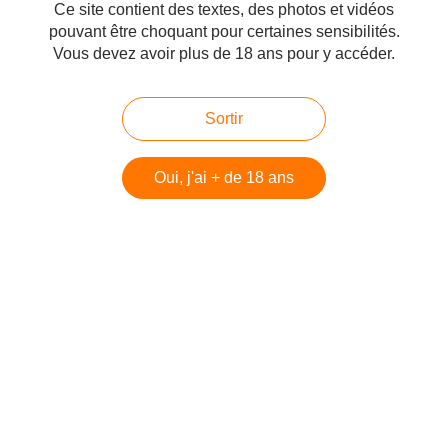
Ce site contient des textes, des photos et vidéos
#Iran
pouvant être choquant pour certaines sensibilités.
Vous devez avoir plus de 18 ans pour y accéder.
Partager
Sortir
Oui, j'ai + de 18 ans
Vous aimerez aussi
La 3ème guerre du Golfe a
commencé, Mordechai Kedar
Mise à jour : La vidéo censurée sur
youtube, ici sur vimeo, à voir
d'urgence pour comprendre Gaza
Humour : Le nucléaire iranien pour