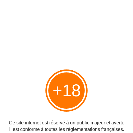
Hier soir avant son départ pour New York, Netanyahu a publié une
lettre aux israéliens dans laquelle il critique les pays qui sont
restés écouter le discours du président iranien Mahmoud
Ahmadinejad et qui ne sont pas sortis comme les représentants
des États-Unis et du Canada. Nous sommes tous unis pour
empêcher l’Iran d’obtenir les armes nucléaires, a écrit Netanyahu.
En ce jour où nous prions pour être inscrits dans le livre de la vie,
une tribune a été offerte au régime autoritaire d'Iran qui saisit
chaque occasion pour nous condamner à mort. Le soir de Yom
Kipour le plus Saint pour le peuple juif, le tyran iranien a choisi
d'appeler publiquement devant le monde entier à notre disparition.
C'est un jour noir pour ceux qui ont décidé de rester dans
l'enceinte et d'écouter ce discours de haine.
Traduit de l'hébreu par Danilette
+18
Lire aussi :
Avis d'experts sur le terrorisme nucléaire : Benjamin Netanyahou
et Bernard Lewis
Ce site internet est réservé à un public majeur et averti.
Il est conforme à toutes les réglementations françaises.