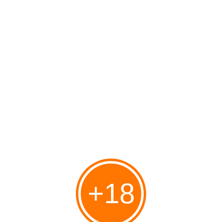
devoir
important
et utilise un moyen de routine auquel il est
habitué dès la petite enfance.
Dans les sociétés occidentales, l'acte d'égorger un animal
est perçu comme barbare alors que les sociétés
musulmanes considèrent que c'est un acte adéquat et
juste, approprié à la situation dans laquelle il est fait. Ainsi
le fait d'égorger des Juifs, des Chrétiens ou tout autre
ennemi, n'est pas considérée par la société musulmane
traditionnelle comme une manière de tuer inacceptable.
C'est ce qu'on appelle dans un langage professionnel : la
"différence culturelle".
Adapté de l'hébreu par Danilette
+18