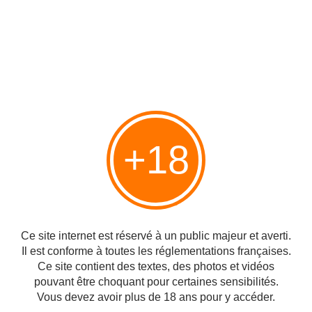
+18
Dernière mise à jour 26/1 à 02:03
#Arabes palestiniens
Ce site internet est réservé à un public majeur et averti.
Partager
Il est conforme à toutes les réglementations françaises.
Ce site contient des textes, des photos et vidéos
pouvant être choquant pour certaines sensibilités.
Vous devez avoir plus de 18 ans pour y accéder.