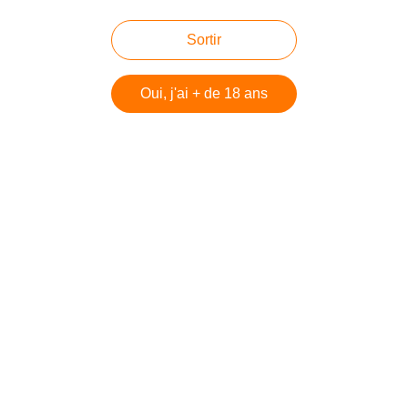
Vous aimerez aussi
Sortir
Réponse à un lecteur
Oui, j'ai + de 18 ans
Hamas et propagande, 2 noms qui
vont très bien ensemble
Pallywood encore
Formidable plaidoyer de Brigitte
Gabriel