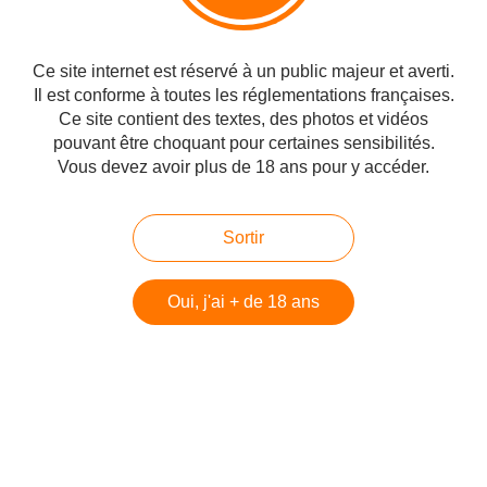
Amis lecteurs, un conseil,presque un ordre...
Procurez vous et lisez ces deux très très beaux livres, celui de
Ce site internet est réservé à un public majeur et averti.
Primo Levi ''Si c'est un homme'' et celui d'Elie Wiesel, ''la Nuit'' si
Il est conforme à toutes les réglementations françaises.
on veut essayer de comprendre, de savoir ce qu'était la Shoah.
Ce site contient des textes, des photos et vidéos
pouvant être choquant pour certaines sensibilités.
Vous devez avoir plus de 18 ans pour y accéder.
#Shoa
Sortir
Partager
Oui, j'ai + de 18 ans
Vous aimerez aussi
Yom HaShoa : Témoignage émouvant
des filles de Manitou sur l'histoire de
leur mère "Bambi"