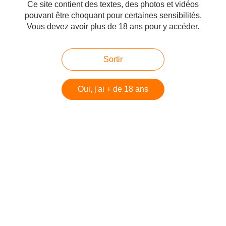
Ce site contient des textes, des photos et vidéos
réfugiés, et ce non du fait de l’intransigeance israélienne, mais
pouvant être choquant pour certaines sensibilités.
parce qu’ils ont été abusivement utilisés comme outil politique par
les puissances arabes. Ces pauvres malheureux auraient pu être
Vous devez avoir plus de 18 ans pour y accéder.
installés en une semaine par les riches Etats arabes pétroliers,
qui contrôlent 99,9% de la totalité des territoires du Moyen-
Orient, mais ils sont gardés comme de véritables prisonniers,
Sortir
remplis de haine envers la mauvaise cible, les Juifs, et utilisés
comme armes en tant que martyrs-suicide par les détenteurs
arabes du pouvoir.
Oui, j'ai + de 18 ans
Telle est la véritable histoire moderne du conflit arabo-israélien.
Jamais les Juifs n’ont arraché les familles arabes de leurs foyers.
Quand la terre avait un détenteur, ils en achetaient les titres de
propriété largement excessifs, pour pouvoir avoir un lieu où vivre
à l’abri des persécutions qu’ils avaient subies partout dans le
monde.
Dire que les Israéliens ont déplacé qui que ce soit est un énorme
et flagrant mensonge dans d’une longue série de mensonges et
de mythes qui ont amené le monde au point où il est prêt à
commettre, encore une fois, une autre grande injustice envers les
Juifs.
Joseph Farah
#Arabes palestiniens
#Conflit israélo-arabe
#Désinformation -