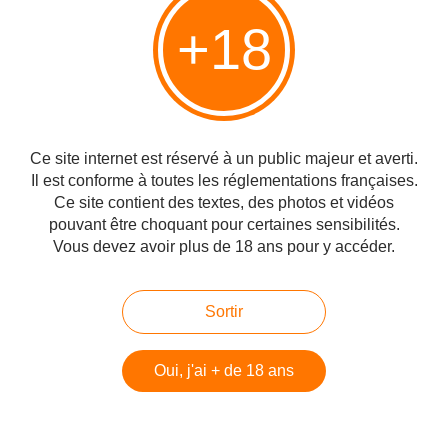
+18
Quand la duplicité des « élites » européennes
devient faillite morale, Léon Rozenbaum
Publié le 22/05/2018 à 22:45
Par
danilette's
Ce site internet est réservé à un public majeur et averti.
Il est conforme à toutes les réglementations françaises.
Ce site contient des textes, des photos et vidéos
pouvant être choquant pour certaines sensibilités.
Vous devez avoir plus de 18 ans pour y accéder.
Sortir
Oui, j'ai + de 18 ans
Lire l'article en entier sur http://sourceisrael.com/2018/05/quand-la-duplicite-
des-elites-europeennes-devient-faillite-morale/ Les Européens savent mieux
que le Hamas ce que ses terroristes faisaient aux frontières d’Israël. Quand
les gens du Hamas affirment...