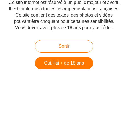
Ce site internet est réservé à un public majeur et averti.
Il est conforme à toutes les réglementations françaises.
Discours de Netanyahou à l'ONU avec
Ce site contient des textes, des photos et vidéos
traduction française
pouvant être choquant pour certaines sensibilités.
Publié le 29/09/2014 à 20:28
Vous devez avoir plus de 18 ans pour y accéder.
Par
danilette
Sortir
Oui, j'ai + de 18 ans
Mise à jour au 1 octobre 2015 : la traduction en français que vous trouverez
plus bas est celle du discours de Netanyahou devant l'Onu en 2014 ! Je
vous poste le discours d'aujourd'hui en anglais que vous pouvez écouter
entièrement sur youtube, ici c'est...