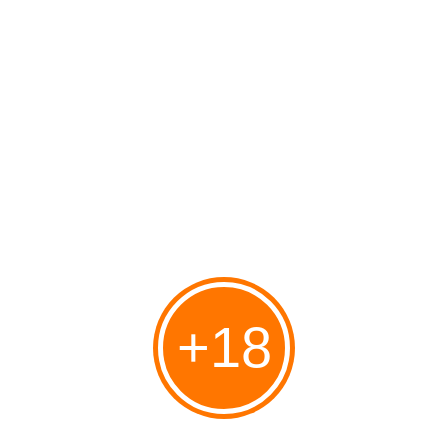
Terrorisme nucléaire : un danger clair et présent
pour le monde entier
Publié le 01/03/2015 à 22:34
+18
Remise en ligne de cette intervention datant de mai 2011 de Benjamin
Netanyahou qui avant de devenir Premier ministre d'Israël, était considéré
comme un expert du terrorisme international. Mise à jour : voici sa
déclaration juste avant son embarquement...