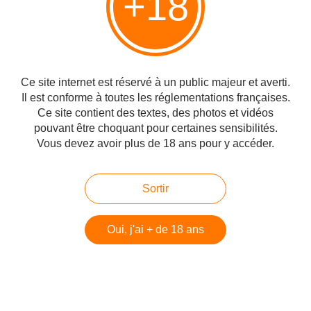
+18
Beershéva, 15 décembre 2023 Chère Virginie, chère Marie-Christine, Chère
Aline, et chère Domie, Les Palestiniens ont des droits, voilà ce qu'en gros
vous m'écrivez. Vous me l'avez assez répété quand je suis partie, que j'ai fait
l'Alya, voilà bientôt...
Tes enfants reviendront, Catherine Stora
Ce site internet est réservé à un public majeur et averti.
Il est conforme à toutes les réglementations françaises.
Publié le 30/10/2023 à 21:10
Par
danilette's
Ce site contient des textes, des photos et vidéos
pouvant être choquant pour certaines sensibilités.
Vous devez avoir plus de 18 ans pour y accéder.
Sortir
Oui, j'ai + de 18 ans
octobre 25, 2023 Le Ciel m'a entendue. Dieu merci, on n'a pas envoyé nos
enfants se battre dans cette ville souterraine qu'est devenue Gaza, avec ses