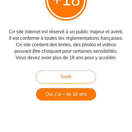
juifs de France et la société penchent de plus en plus à droite, ces deux
organisations continuent à promouvoir les mensonges de la gauche,
influencées par des biais idéologiques...
Les héros du 7/10 : Amit Mann z"l Shahar
Ce site internet est réservé à un public majeur et averti.
Tsemah z"l Eytan Haddad z"l
Il est conforme à toutes les réglementations françaises.
Publié le 07/10/2024 à 14:12
Ce site contient des textes, des photos et vidéos
pouvant être choquant pour certaines sensibilités.
Vous devez avoir plus de 18 ans pour y accéder.
Sortir
Oui, j'ai + de 18 ans
À l'occasion de l'anniversaire du 7 octobre, nous avons également le devoir
de nous rappeler tous les actes héroïques de cette journée tragique.
Aujourd'hui, nous aimerions vous raconter l'histoire du courage exceptionnel