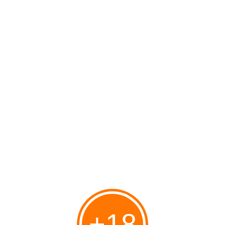
libanaise chrétienne réfugiée aux USA, dans l'émission de de Piers Morgan,
elle démonte en trois minutes plusieurs accusations contre Israël et rétablit
les faits historiques...
Le FSJU, la tache de la communauté juive,
Philippe Karsenty
Publié le 06/12/2024 à 16:33
Par
danilette's
+18
Le FSJU – tout comme le CRIF – est une institution à la dérive. Alors que les