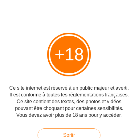
+18
Cette photo a été scandaleusement publiée par le journal l'Express pour
illustrer un article sur les prisonniers palestiniens en Israël ! L'express s'est
empressé de la publier sans commentaires ni aucun esprit critique, la photo
a été fournie par l'AFP...
Superficie d'Israël comparée à la France, à
Ce site internet est réservé à un public majeur et averti.
Il est conforme à toutes les réglementations françaises.
l'Italie, à la Serbie, à la Macédoine, à Taïwan...
Ce site contient des textes, des photos et vidéos
Publié le 06/05/2012 à 13:08
pouvant être choquant pour certaines sensibilités.
Par
danilette
Vous devez avoir plus de 18 ans pour y accéder.
Sortir