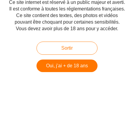
Ce site internet est réservé à un public majeur et averti.
Publié le 22/07/2011 à 04:17
Il est conforme à toutes les réglementations françaises.
Par
danilette
Ce site contient des textes, des photos et vidéos
pouvant être choquant pour certaines sensibilités.
Vous devez avoir plus de 18 ans pour y accéder.
Sortir
Oui, j'ai + de 18 ans
Voir le dossier complet sur Aschkel-info : www.aschkel.info/article-unesco
http://www.ynetnews.com/articles/0,7340,L-4097506,00.html L'organisation
des Nations unies pour l'éducation, la science et la culture (UNESCO) a
adopté une décision demandant à...
L'hiver arabe, Giulio Meotti
Publié le 22/07/2011 à 01:08