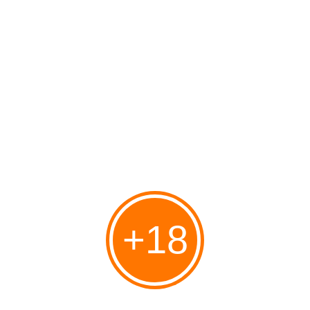
Giulio Meotti
Publié le 09/08/2011 à 13:25
Par
danilette
+18
Par Giulio Meotti Adaptation française: Hanna pour Israël-Chroniques-En-
Ligne Chaque avant-poste est un rappel à la mémoire de ceux qui ont
donné leur vie pour la terre qu’ils aiment. La Cour suprême israélienne a
ordonné le « démantèlement » d’une ville...
L'UNESCO contre Israël, Giulio Meotti