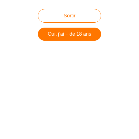
Sortir
Oui, j'ai + de 18 ans
Article paru sur Israël Hayom porté à ma connaissance par EOZ : Second
Temple-era mikveh discovered under Al-Aqsa mosque La mosquée Al Aqsa
a été détruite dans un tremblement de terre en 1927. Alors qu'elle était en
cours de reconstruction, l'archéologue...
Jésus était un rabbin galiléen de doctrine
pharisienne dans la mouvance des hassidim,
l’Eglise s’est construite sur ce modèle, Didier
Long
Publié le 24/06/2012 à 15:33
Par
danilette