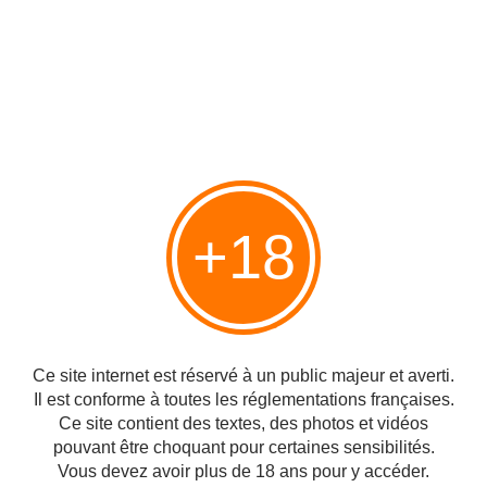
+18
Sur le site de Didier Long : nous publions ici une réflexion du rabbin Haïm
Harboun : Pourquoi haït-on les Juifs ? Celui-ci revient sur la cause profonde
de la haine des juifs dont la cause est une "atteinte au narcissisme des
nations". Il y a 70 ans,...
Un Mikvé, bain rituel juif, a été découvert sous la
Ce site internet est réservé à un public majeur et averti.
mosquée Al-Aqsa...
Il est conforme à toutes les réglementations françaises.
Ce site contient des textes, des photos et vidéos
Publié le 01/07/2012 à 23:32
Par
danilette
pouvant être choquant pour certaines sensibilités.
Vous devez avoir plus de 18 ans pour y accéder.