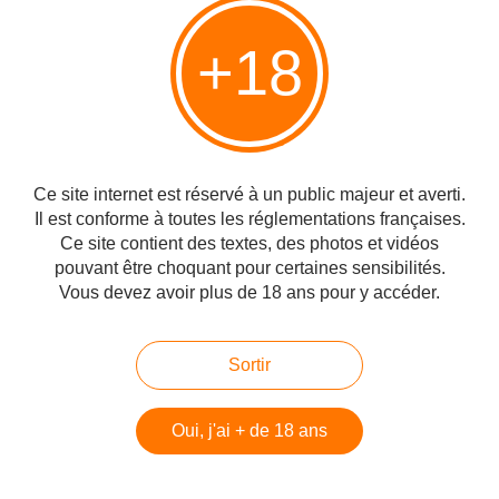
La culture de Gaza est bédouine, tandis que celle des Arabes de Judée et
Samarie est paysanne et citadine. C'est principalement pour cette raison que
+18
les deux territoires ne s'intègrent pas. Lire l'article en entier sur : www.lebloc-
note.fr/2018/10/un-chercheur-israelien-explique-la.html...
France 2 : comment fabriquer un faux
antisémite, Jean-Pierre Bensimon
Ce site internet est réservé à un public majeur et averti.
Publié le 16/10/2018 à 10:27
Il est conforme à toutes les réglementations françaises.
Ce site contient des textes, des photos et vidéos
pouvant être choquant pour certaines sensibilités.
Vous devez avoir plus de 18 ans pour y accéder.
Sortir
Oui, j'ai + de 18 ans