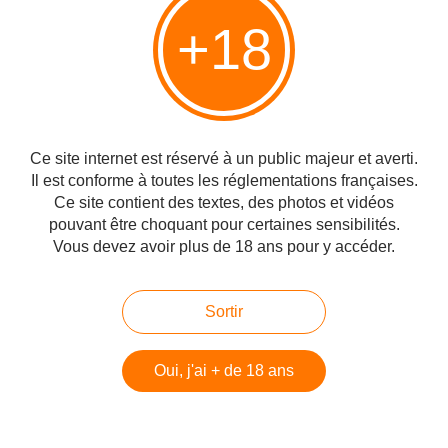
Temple à Jérusalem sonne le glas de « l’amitié traditionnelle franco-
israélienne », une réalité...
+18
L'Unesco dénie aux Juifs leurs droits religieux
les plus fondamentaux, Shmuel Trigano
Publié le 30/04/2016 à 21:00
Par
danilette
Ce site internet est réservé à un public majeur et averti.
Il est conforme à toutes les réglementations françaises.
Ce site contient des textes, des photos et vidéos
pouvant être choquant pour certaines sensibilités.
Vous devez avoir plus de 18 ans pour y accéder.
Sortir
Oui, j'ai + de 18 ans
Le Mont du Temple, un plateau de 14 hectares est l'esplanade construite
pour soutenir le Temple juif de Jérusalem, elle est constituée de l'empilage