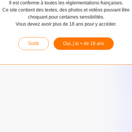
Il est conforme à toutes les réglementations françaises.
#Co
Ce site contient des textes, des photos et vidéos pouvant être
#co
choquant pour certaines sensibilités.
Vous devez avoir plus de 18 ans pour y accéder.
#Da
#De
Sortir
Oui, j'ai + de 18 ans
#Dé
#Di
#Do
#Dr
#El
#Fi
#Fr
#G
#Ge