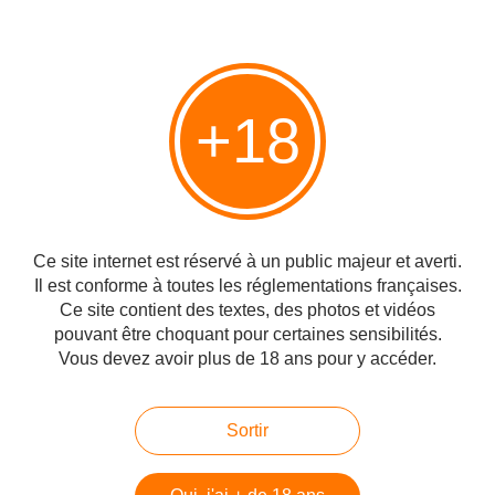
Merci à Giora Hod de m'avoir signalé cet article. Dead Wrong, Ruthie Blum,
Israel Hayom. Erreur mortelle Jeudi, Israël et l'Autorité palestinienne se sont
+18
mis d'accord pour continuer à « négocier » les termes qui permettraient à
chaque partie de prolonger...
L'hébreu en chantant, n°1 : Sigaliot, David Broza
et Keren Peles
Ce site internet est réservé à un public majeur et averti.
Publié le 10/04/2014 à 18:36
Il est conforme à toutes les réglementations françaises.
Par
danilette
Ce site contient des textes, des photos et vidéos
pouvant être choquant pour certaines sensibilités.
Vous devez avoir plus de 18 ans pour y accéder.
Sortir