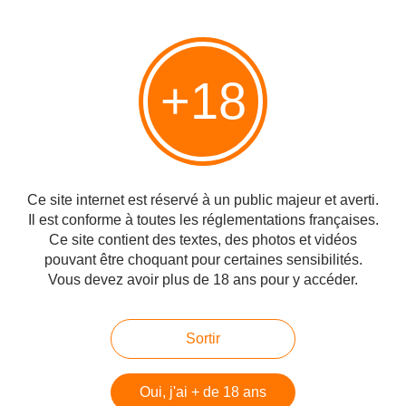
L’antisémitisme global, une nouvelle modalité de la haine des Juifs En ce
jour scandaleux où le supposé “Tribunal” de La Haye juge l’Etat d’Israël
pour “génocide”, une reconsidération de la nature de la haine des Juifs
+18
s’impose. C’est en effet une nouvelle...
La déconstruction du mythe de la Nakba,
Shmuel Trigano
Publié le 15/01/2024 à 23:22
Ce site internet est réservé à un public majeur et averti.
Il est conforme à toutes les réglementations françaises.
Ce site contient des textes, des photos et vidéos
pouvant être choquant pour certaines sensibilités.
Vous devez avoir plus de 18 ans pour y accéder.
Sortir
Oui, j'ai + de 18 ans