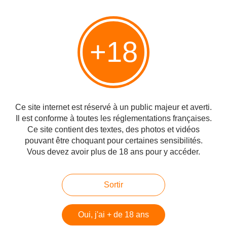
conditionner sa défense de la démocratie cubaine au fait
que Cuba est justement membre de ce comité.
Il reste un fait embarassant, le fait qu'un rapporteur des
Nations-Unies ait été un ami de Kadhafi pendant 40 ans
+18
en italien
en français
, même si aujourd'hui il se ravise et
se félicite de l'intervention de la coalition occidentale,
d'autant plus que ce bon sociologue suisse a eu ces
jours-ci l'humiliation de voir son discours-programme
annulé lors du prochain Festival de Salzbourg, à cause de
cette amitié encombrante. C'est une victoire.
Ce site internet est réservé à un public majeur et averti.
Pouvons-nous espérer qu'on va aussi prendre en compte
Il est conforme à toutes les réglementations françaises.
son amitié avec Fidel Castro, Mugabe, Mengistu, Garaudy
Ce site contient des textes, des photos et vidéos
et les autres ? Mais non, il ne faut pas exagérer, et ne pas
pouvant être choquant pour certaines sensibilités.
confondre ses désirs avec la réalité. Les méchants
Vous devez avoir plus de 18 ans pour y accéder.
professeurs trouvent toujours un podium et un public prêt à
idolâtrer leur "courage". Nous en connaissons tant qui lui
ressemblent en Italie
(et en France)
qui continuent à parler,
Sortir
à parler, complètement coupé de la réalité. Ils possèdent
une grande souplesse. Ziegler aussi, et s'il ne peut pas
parler à Salzbourg, il y aura toujours une municipalité
Oui, j'ai + de 18 ans
italienne progressiste qui l'invitera et lui décernera peut-